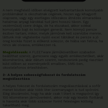
A nem megfelelő időben elvégzett karbantartások komolyabb
problémákat is okozhatnak cégének, hiszen egy kihagyott
olajcsere, vagy egy esetleges időszakos átnézés elmaradása
hatalmas anyagi károkkal tud járni hosszú távon. Egy
vezérműszíj csere drága, de ha elszakad, akkor sokkal
komolyabb bajt és költséget generál. Nem könnyű persze
észben tartani, mikor, melyik járműnek kell szervízbe mennie,
láttunk már végtelenbe nyúló excel táblákat és persze a jó
öreg kockás füzet is előkerül sokszor, de hiába van felírva, ha
nincs aki olvassa, emlékezzen rá.
Megoldásunk:
A FLEETware járműkövetőben szabadon
beállíthat szerviz, gumicsere vagy egyéb emlékeztetőket, akár
kilométeróra, akár dátum szerint, rendszerünk pedig riasztást
küld időben az eseményekről emailben, SMS-ben,
okostelefonos értesítésben.
2- A helyes sebességfokozat és fordulatszám
megválasztása
A helyes fokozat és fordulatszám megválasztásával a sofőr
menet közben akár több liter üzemanyagot is tud spórolni.
Elég átszámolni, hogy ha akár csak 1 litert is megspórol így
100 kilométeren járművenként, akkor már egy kisebb flottánál
is havonta akár több százezer forint felesleges költség
takarítható meg.