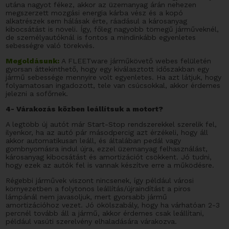
utána nagyot fékez, akkor az üzemanyag árán nehezen
megszerzett mozgási energia kárba vész és a kopó
alkatrészek sem hálásak érte, ráadásul a károsanyag
kibocsátást is növeli. Így, főleg nagyobb tömegű járműveknél,
de személyautóknál is fontos a mindinkább egyenletes
sebességre való törekvés.
Megoldásunk:
A FLEETware járműkövető webes felületén
gyorsan áttekinthető, hogy egy kiválasztott időszakban egy
jármű sebessége mennyire volt egyenletes. Ha azt látjuk, hogy
folyamatosan ingadozott, tele van csúcsokkal, akkor érdemes
jelezni a sofőrnek.
4- Várakozás közben leállítsuk a motort?
A legtöbb új autót már Start-Stop rendszerekkel szerelik fel,
ilyenkor, ha az autó pár másodpercig azt érzékeli, hogy áll
akkor automatikusan leáll, és általában pedál vagy
gombnyomásra indul újra, ezzel üzemanyag felhasználást,
károsanyag kibocsátást és amortizációt csökkent. Jó tudni,
hogy ezek az autók fel is vannak készítve erre a működésre.
Régebbi járművek viszont nincsenek, így például városi
környezetben a folytonos leállítás/újraindítást a piros
lámpánál nem javasoljuk, mert gyorsabb jármű
amortizációhoz vezet. Jó ökölszabály, hogy ha várhatóan 2-3
percnél tovább áll a jármű, akkor érdemes csak leállítani,
például vasúti szerelvény elhaladására várakozva.