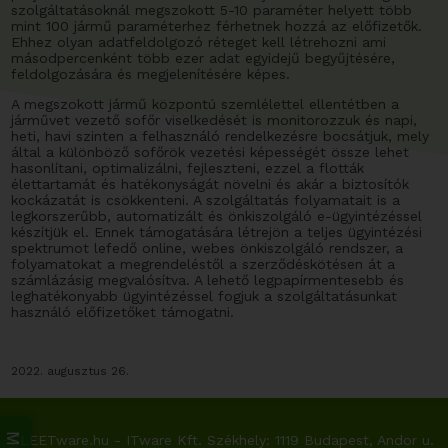
szolgáltatásoknál megszokott 5-10 paraméter helyett több
mint 100 jármű paraméterhez férhetnek hozzá az előfizetők.
Ehhez olyan adatfeldolgozó réteget kell létrehozni ami
másodpercenként több ezer adat egyidejű begyűjtésére,
feldolgozására és megjelenítésére képes.
A megszokott jármű központú szemlélettel ellentétben a
járművet vezető sofőr viselkedését is monitorozzuk és napi,
heti, havi szinten a felhasználó rendelkezésre bocsátjuk, mely
által a különböző sofőrök vezetési képességét össze lehet
hasonlítani, optimalizálni, fejleszteni, ezzel a flották
élettartamát és hatékonyságát növelni és akár a biztosítók
kockázatát is csökkenteni. A szolgáltatás folyamatait is a
legkorszerűbb, automatizált és önkiszolgáló e-ügyintézéssel
készítjük el. Ennek támogatására létrejön a teljes ügyintézési
spektrumot lefedő online, webes önkiszolgáló rendszer, a
folyamatokat a megrendeléstől a szerződéskötésen át a
számlázásig megvalósítva. A lehető legpapírmentesebb és
leghatékonyabb ügyintézéssel fogjuk a szolgáltatásunkat
használó előfizetőket támogatni.
2022. augusztus 26.
FLEETware.hu - ITware Kft. Székhely:
1119 Budapest, Andor u.