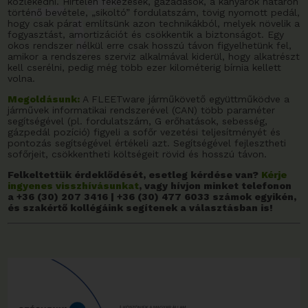
közlekedni. Hirtelen fékezések, gázadások, a kanyarok határon
történő bevétele, „sikoltó” fordulatszám, tövig nyomott pedál,
hogy csak párat említsünk azon technikákból, melyek növelik a
fogyasztást, amortizációt és csökkentik a biztonságot. Egy
okos rendszer nélkül erre csak hosszú távon figyelhetünk fel,
amikor a rendszeres szerviz alkalmával kiderül, hogy alkatrészt
kell cserélni, pedig még több ezer kilométerig bírnia kellett
volna.
Megoldásunk:
A FLEETware járműkövető együttműködve a
járművek informatikai rendszerével (CAN) több paraméter
segítségével (pl. fordulatszám, G erőhatások, sebesség,
gázpedál pozíció) figyeli a sofőr vezetési teljesítményét és
pontozás segítségével értékeli azt. Segítségével fejlesztheti
sofőrjeit, csökkentheti költségeit rövid és hosszú távon.
Felkeltettük érdeklődését, esetleg kérdése van?
Kérje
ingyenes visszhívásunkat
, vagy hívjon minket telefonon
a +36 (30) 207 3416 | +36 (30) 477 6033 számok egyikén,
és szakértő kollégáink segítenek a választásban is!