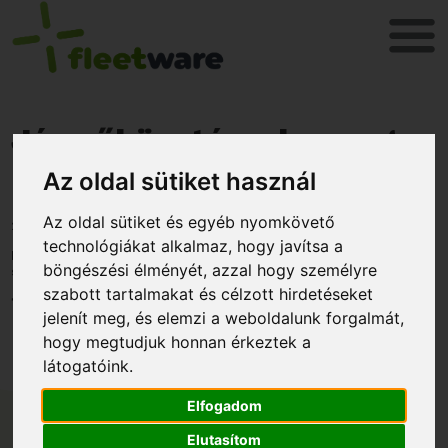
Járműkövetéssel a magas
költségek ellen
Az oldal sütiket használ
Az oldal sütiket és egyéb nyomkövető
2022. augusztus 26.
technológiákat alkalmaz, hogy javítsa a
Hogy hogyan tudunk önnek segíteni üzemanyagot vagy
böngészési élményét, azzal hogy személyre
szervízköltséget spórolni?
szabott tartalmakat és célzott hirdetéseket
1- Karbantartások elmaradása
jelenít meg, és elemzi a weboldalunk forgalmát,
hogy megtudjuk honnan érkeztek a
látogatóink.
Elfogadom
Elutasítom