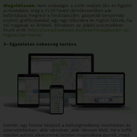
Megoldásunk:
Nem szükséges a sofőr mellett ülni és figyelni
a munkájára, elég a FLEETware járműkövetőben pár
kattintással megnézi a fordulatszám, gázpedál benyomási
pozíció grafikonjainkat egy-egy időszakra és rögtön látszik, ha
túl magasak az értékek. Bővebben az alábbi posztunkban
írtunk erről:
https://www.fleetware.hu/hirek/fordulatszam-es-
fogyasztas-meres/
3- Egyenletes sebesség tartása
Szintén egy fontos tényező a költséghatékony vezetésben és
üzemeltetésben, akár városban, akár városon kívül. Ha a sofőr
minden adódó alkalommal hirtelen maximálisra gyorsít, majd