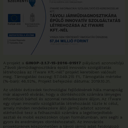
A projekt a
GINOP-2.1.7-15-2016-01517
pályázati azonosítójú
„Távoli járműdiagnosztikára épülő innovatív szolgáltatás
létrehozása az ITware Kft.-nél” projekt keretében valósult
meg.
Támogatási összeg: 57.049.215 Ft, Támogatás mértéke
(%-ban): 46.52%, Projekt befejezési dátuma: 2019.10.31.
Az utóbbi évtizedek technológiai fejlődésének hála manapság
már alapvető elvárás, hogy a döntéshozók számára lényeges
információ bárhol és azonnal rendelkezésre álljon. Az ITware
egy olyan innovatív szolgáltatás létrehozását tűzte ki célul,
amely minden rendelkezésre álló jármű adatot azonnal
elérhetővé tesz a felhasználó számára a legelterjedtebb
asztali és mobil eszközökön olyan formátumban, ami segíti a
gyors és eredményes döntéshozatalt. Az innovációs
projektünknek köszönhetően a távoli jármű adat feldolgozó