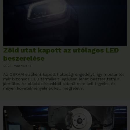
Zöld utat kapott az utólagos LED
beszerelése
2025. március 11.
Az OSRAM elsőként kapott hatósági engedélyt, így mostantól
már bizonyos LED termékeit legálisan lehet beszereltetni a
járműbe. Az alábbi cikkünkből kiderül mire kell figyelni, és
milyen követelményeknek kell megfelelni.