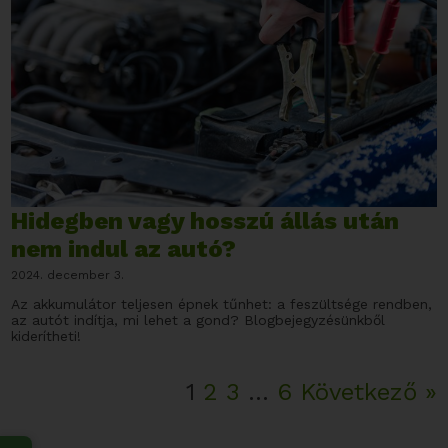
Hidegben vagy hosszú állás után
nem indul az autó?
2024. december 3.
Az akkumulátor teljesen épnek tűnhet: a feszültsége rendben,
az autót indítja, mi lehet a gond? Blogbejegyzésünkből
kiderítheti!
1
2
3
…
6
Következő »