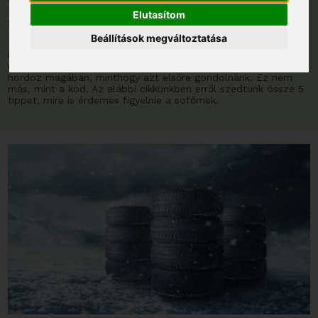
Vezetés ködben
Elutasítom
2025. november 10.
Beállítások megváltoztatása
Megérkezett hazánkba is az ősz, és ezzel együtt a szokásos
időjárás is. Viszont ezzel együtt megérkezett egy nem
mindennapinak mondható jelenség is, ami több veszélyt is
hordoz magában, minthogy azt elsőre gondolnánk. Ez nem
más, mint a köd. Az alábbi cikkünkben erről szedtünk össze 5
tippet, mire is érdemes figyelnie a sofőrnek.