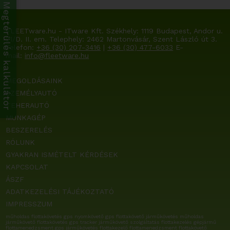
Megtérülés kalkulátor
FLEETware.hu - ITware Kft. Székhely:
1119 Budapest, Andor u.
21/D. II. em.
Telephely: 2462 Martonvásár, Szent László út 3.
Telefon:
+36 (30) 207-3416
|
+36 (30) 477-6033
E-
mail:
info@fleetware.hu
MEGOLDÁSAINK
SZEMÉLYAUTÓ
TEHERAUTÓ
MUNKAGÉP
BESZERELÉS
RÓLUNK
GYAKRAN ISMÉTELT KÉRDÉSEK
KAPCSOLAT
ÁSZF
ADATKEZELÉSI TÁJÉKOZTATÓ
IMPRESSZUM
műholdas flottakövetés gps nyomkövető gps flottakövető járműkövetés műholdas
járműkövető flottakövetés gps tracker járműkövető szolgáltatás flottakezelés gépjármű
flottamenedzsment gps járműkövetés flottakezelő flottamenedzsment flottakövető