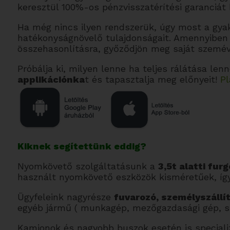
keresztül 100%-os pénzvisszatérítési garanciát 
Ha még nincs ilyen rendszerük, úgy most a gya
hatékonyságnövelő tulajdonságait. Amennyiben 
összehasonlításra, győződjön meg saját szemév
Próbálja ki, milyen lenne ha teljes rálátása len
applikációnka
t és tapasztalja meg előnyeit!
Pl
Kiknek segítettünk eddig?
Nyomkövető szolgáltatásunk a
3,5t alatti fu
használt nyomkövető eszközök kisméretűek, így 
Ügyfeleink nagyrésze
fuvarozó, személyszállít
egyéb jármű ( munkagép, mezőgazdasági gép, sp
Kamionok és nagyobb buszok esetén is speciali