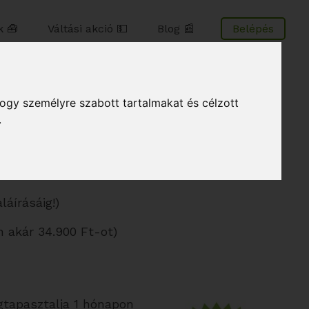
 🧰
Váltási akció 💵
Blog 📰
Belépés
hogy személyre szabott tartalmakat és célzott
.
PS nyomkövető szolgáltatás nyújt. Ezért
áírásáig!)
 akár 34.900 Ft-ot)
gtapasztalja 1 hónapon