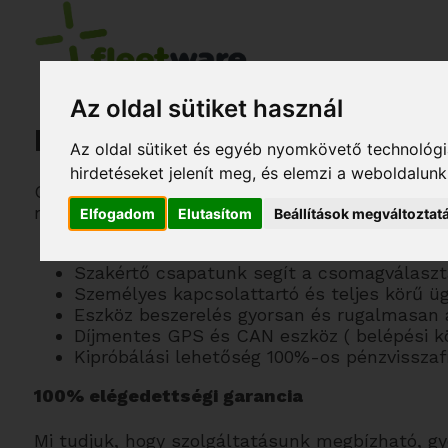
Az oldal sütiket használ
Miért a FLEETware?
Az oldal sütiket és egyéb nyomkövető technológiá
hirdetéseket jelenít meg, és elemzi a weboldalun
Cégünk
kis és közép vállalkozások
igényeire 
nálunk az alábbiakra is van lehetősége:
Elfogadom
Elutasítom
Beállítások megváltoztat
Szerződéskötés online, akár otthonából
Szakértő csapatunk segít a csomagválaszt
Személyes kapcsolattartó és teljes körű üg
Eszköz beszerelés gyorsan és rugalmasan 
Díjmentes GPS és CAN eszköz ( belépési kö
Kipróbálási lehetőség 100%-os pénzvisszafiz
100% elégedettségi garancia
Mi tudjuk, hogy szolgáltatásunk megbízható, gy