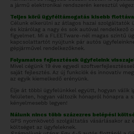
a jármű elektronikai rendszerén keresztül végez
Teljes körű ügyféltámogatás kisebb flottáva
Célunk elkerülni az átlagos hazai szolgáltatók ü
és kizárólag a nagy és sok autóval rendelkező 
figyelmet. Mi a FLEETware-nél magas szintű üg
kapcsolattartót nyújtunk pár autós ügyfeleinkne
gépjárművel rendelkezőknek.
Folyamatos fejlesztések ügyfeleink visszajel
Mivel cégünk 19 éve egyedi szoftverfejlesztéssel
saját fejlesztés. Az új funkciók és innovatív m
az egyik kiemelkedő erényünk.
Élje át többi ügyfelünkkel együtt, hogyan válik 
felületen, hogyan változik hónapról hónapra a 
kényelmesebb legyen!
Nálunk nincs több százezres belépési költs
GPS nyomkövető szolgáltatás vásárlásakor az e
költséget az ügyfeleknek.
Számoljunk utána
: Egy 4-5 autós flottánál a G