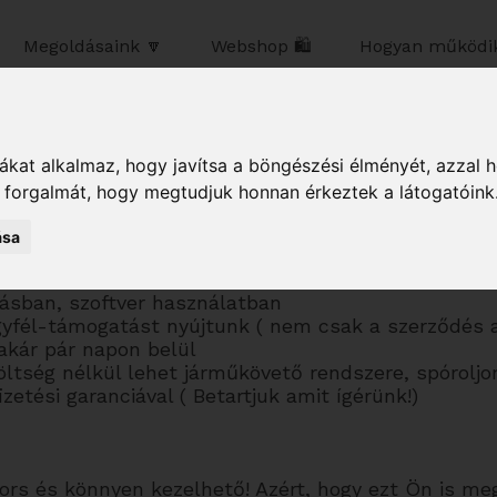
Megoldásaink 🔽
Webshop 🛍️
Hogyan működik
kat alkalmaz, hogy javítsa a böngészési élményét, azzal 
k forgalmát, hogy megtudjuk honnan érkeztek a látogatóink
szabott,
3,5 t és az alatti járművekre specializált
G
ása
ásban, szoftver használatban
yfél-támogatást nyújtunk ( nem csak a szerződés al
akár pár napon belül
ltség nélkül lehet járműkövető rendszere, spóroljon
etési garanciával ( Betartjuk amit ígérünk!)
ors és könnyen kezelhető! Azért, hogy ezt Ön is me