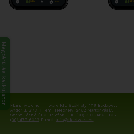
Megtérülés kalkulátor
FLEETware.hu - ITware Kft. Székhely:
1119 Budapest,
Andor u. 21/D. II. em.
Telephely: 2462 Martonvásár,
Szent László út 3. Telefon:
+36 (30) 207-3416
|
+36
(30) 477-6033
E-mail:
info@fleetware.hu