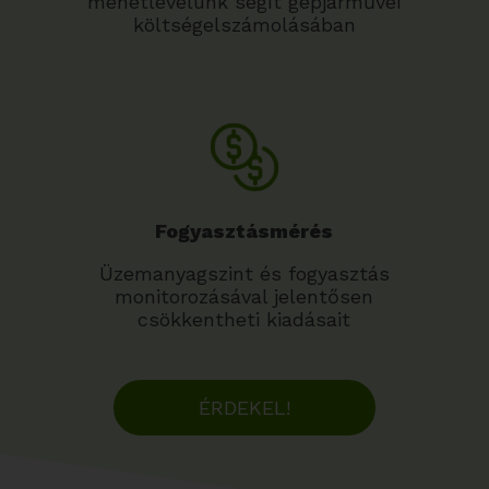
menetlevelünk segít gépjárművei
költségelszámolásában
Fogyasztásmérés
Üzemanyagszint és fogyasztás
monitorozásával jelentősen
csökkentheti kiadásait
ÉRDEKEL!