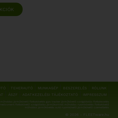
KCIÓK
UTÓ
TEHERAUTÓ
MUNKAGÉP
BESZERELÉS
RÓLUNK
AT
ÁSZF
ADATKEZELÉSI TÁJÉKOZTATÓ
IMPRESSZUM
műholdas járműkövető flottakövetés gps tracker járműkövető szolgáltatás flottakezelés
nedzsment flottakövető szolgáltatás járműkontroll műholdas nyomkövetés flottakövető
műholdas járműkövetés autó nyomkövető járműkövető üzemeltetés
© 2026 - FLEETware.hu