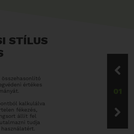
I STÍLUS
S
y összehasonlító
egvédeni értékes
01
ományát.
ontból kalkulálva
rtelen fékezés,
gsort állít fel
jutalmazni tudja
 használatért.