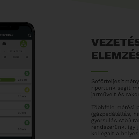
VEZETÉS
ELEMZÉ
Sofőrteljesítmén
riportunk segít m
járműveit és rak
Többféle mérési p
(gázpedálállás, hi
gyorsulás stb.) ran
rendszerünk, így 
kollégáit a helyes