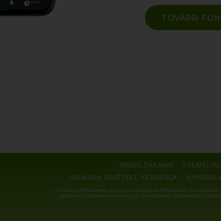
TOVÁBBI FUN
MEGOLDÁSAINK
SZEMÉLYA
GYAKRAN ISMÉTELT KÉRDÉSEK
KAPCSOL
műholdas flottakövetés gps nyomkövető gps flottakövető járműkövetés 
gépjármű flottamenedzsment gps járműkövetés flottakezelő flottame