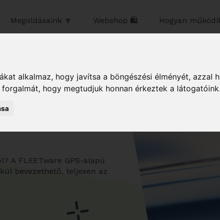
Megoldásaink 🔽
Webshop 🛍️
Hogyan működik
kat alkalmaz, hogy javítsa a böngészési élményét, azzal 
k forgalmát, hogy megtudjuk honnan érkeztek a látogatóink
ása
ből? A FLEETware GPS-alapú
kül bevezethető, teljesen az