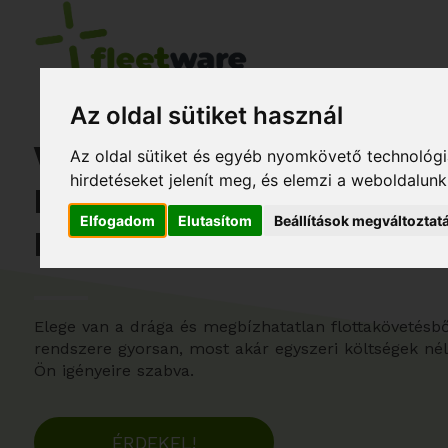
Az oldal sütiket használ
VÁLTSON
Az oldal sütiket és egyéb nyomkövető technológiá
hirdetéseket jelenít meg, és elemzi a weboldalun
MÉG MA
Elfogadom
Elutasítom
Beállítások megváltoztat
FLEETWARE-RE
Elege van a drága és megbízhatatlan flottakövetés
rendszere gyorsan, most akár egyszeri költségek nél
Ön igényeire szabva.
ÉRDEKEL!