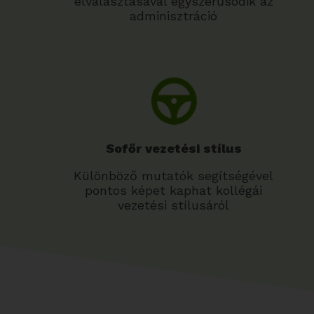
elválasztásával egyszerűsödik az
adminisztráció
Sofőr vezetési stílus
Különböző mutatók segítségével
pontos képet kaphat kollégái
vezetési stílusáról