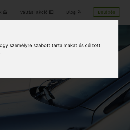
 🧰
Váltási akció 💵
Blog 📰
Belépés
hogy személyre szabott tartalmakat és célzott
.