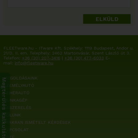
ELKÜLD
FLEETware.hu - ITware Kft. Székhely:
1119 Budapest, Andor u.
21/D. II. em.
Telephely: 2462 Martonvásár, Szent László út 3.
Telefon:
+36 (30) 207-3416
|
+36 (30) 477-6033
E-
mail:
info@fleetware.hu
MEGOLDÁSAINK
Megtérülés kalkulátor
SZEMÉLYAUTÓ
TEHERAUTÓ
MUNKAGÉP
BESZERELÉS
RÓLUNK
GYAKRAN ISMÉTELT KÉRDÉSEK
KAPCSOLAT
ÁSZF