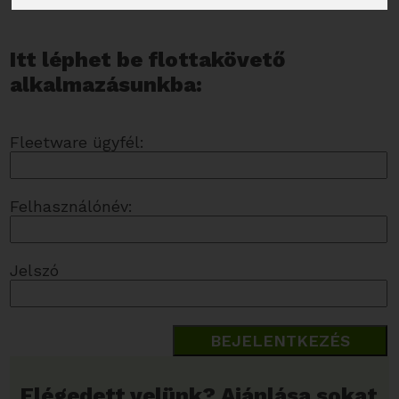
Itt léphet be flottakövető
alkalmazásunkba:
Fleetware ügyfél:
Felhasználónév:
Jelszó
Elégedett velünk? Ajánlása sokat