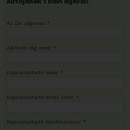
autójának 1 havi díjával!
Az Ön cégneve:
*
Ajánlott cég neve:
*
Kapcsolattartó neve:
*
Kapcsolattartó email címe:
*
Kapcsolattartó telefonszáma:
*