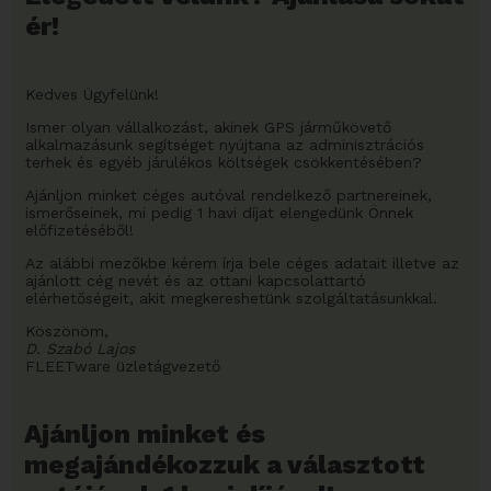
ér!
Kedves Ügyfelünk!
Ismer olyan vállalkozást, akinek GPS járműkövető
alkalmazásunk segítséget nyújtana az adminisztrációs
terhek és egyéb járulékos költségek csökkentésében?
Ajánljon minket céges autóval rendelkező partnereinek,
ismerőseinek, mi pedig 1 havi díjat elengedünk Önnek
előfizetéséből!
Az alábbi mezőkbe kérem írja bele céges adatait illetve az
ajánlott cég nevét és az ottani kapcsolattartó
elérhetőségeit, akit megkereshetünk szolgáltatásunkkal.
Köszönöm,
D. Szabó Lajos
FLEETware üzletágvezető
Ajánljon minket és
megajándékozzuk a választott