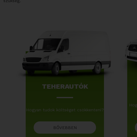
szükség.
TEHERAUTÓK
Hog
Hogyan tudok költséget csökkenteni?
BŐVEBBEN