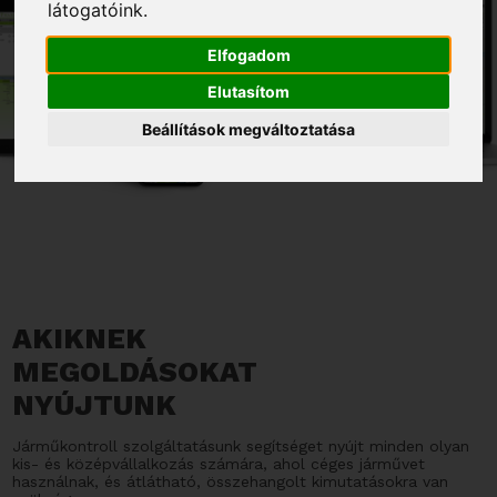
látogatóink.
Elfogadom
Elutasítom
Beállítások megváltoztatása
AKIKNEK
MEGOLDÁSOKAT
NYÚJTUNK
Járműkontroll szolgáltatásunk segítséget nyújt minden olyan
kis- és középvállalkozás számára, ahol céges járművet
használnak, és átlátható, összehangolt kimutatásokra van