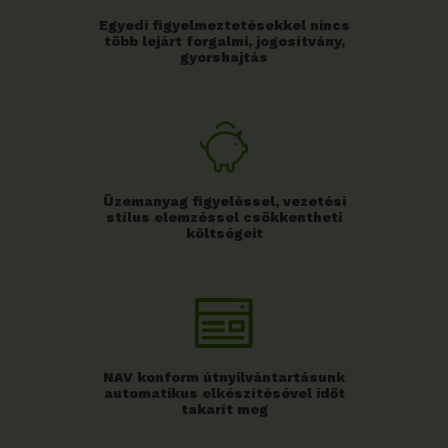
Egyedi figyelmeztetésekkel nincs
több lejárt forgalmi, jogosítvány,
gyorshajtás
Üzemanyag figyeléssel, vezetési
stílus elemzéssel csökkentheti
költségeit
NAV konform útnyilvántartásunk
automatikus elkészítésével időt
takarít meg