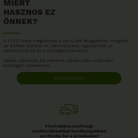
MIÉRT
HASZNOS EZ
ÖNNEK?
A FLEETware megkönnyíti a járművek felügyeletét, megvédi
az értékes autókat és rakományukat, egyszerűsíti az
adminisztrációt és a költségelszámolást.
Ideális választás, ha szeretné vállalkozása működési
költségeit csökkenteni.
DÍJCSOMAGOK
Flottakihasználtsági
statisztikánkkal hatékonyabban
oszthatja be a járműveket