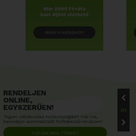
Már 2990 Ft+áfa
havi díjtól elérhető
IRÁNY A WEBSHOP!
RENDELJEN
ONLINE,
EGYSZERŰEN!
01
Tegyen vállalkozása hatékonyságáért már ma,
használjon automatiztált flottakezelő rendszert!
TUDJON MEG TÖBBET