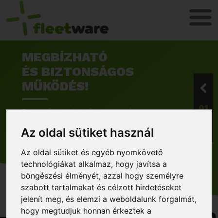
MEGBÍZHATÓ
ÉS BIZTONSÁGOS
MŰKÖDÉS!
01
Egyszerűen lekérhető automatizált
kimutatások!
Az oldal sütiket használ
MEGRENDELEM
Az oldal sütiket és egyéb nyomkövető
technológiákat alkalmaz, hogy javítsa a
böngészési élményét, azzal hogy személyre
szabott tartalmakat és célzott hirdetéseket
jelenít meg, és elemzi a weboldalunk forgalmát,
hogy megtudjuk honnan érkeztek a