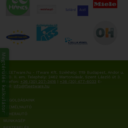
Megtérülés kalkulátor
FLEETware.hu - ITware Kft. Székhely:
1119 Budapest, Andor u.
21/D. II. em.
Telephely: 2462 Martonvásár, Szent László út 3.
Telefon:
+36 (30) 207-3416
|
+36 (30) 477-6033
E-
mail:
info@fleetware.hu
MEGOLDÁSAINK
SZEMÉLYAUTÓ
TEHERAUTÓ
MUNKAGÉP
BESZERELÉS