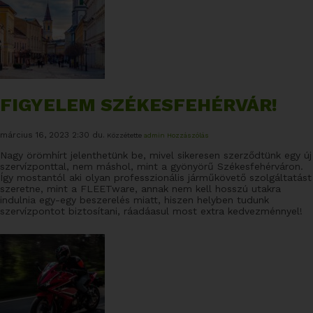
FIGYELEM SZÉKESFEHÉRVÁR!
március 16, 2023 2:30 du.
Közzétette
admin
Hozzászólás
Nagy örömhírt jelenthetünk be, mivel sikeresen szerződtünk egy új
szervízponttal, nem máshol, mint a gyönyörű Székesfehérváron.
Így mostantól aki olyan professzionális járműkövető szolgáltatást
szeretne, mint a FLEETware, annak nem kell hosszú utakra
indulnia egy-egy beszerelés miatt, hiszen helyben tudunk
szervízpontot biztosítani, ráadáasul most extra kedvezménnyel!