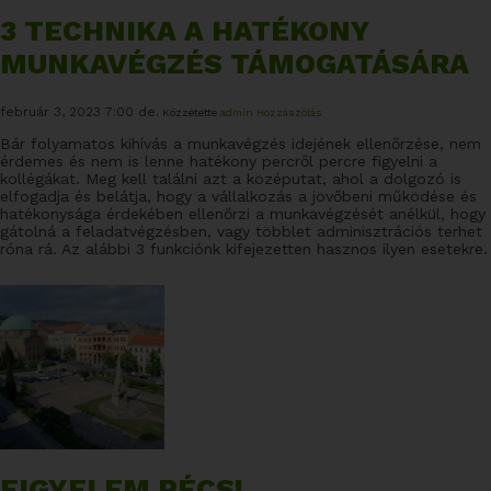
3 TECHNIKA A HATÉKONY
MUNKAVÉGZÉS TÁMOGATÁSÁRA
február 3, 2023 7:00 de.
Közzétette
admin
Hozzászólás
Bár folyamatos kihívás a munkavégzés idejének ellenőrzése, nem
érdemes és nem is lenne hatékony percről percre figyelni a
kollégákat. Meg kell találni azt a középutat, ahol a dolgozó is
elfogadja és belátja, hogy a vállalkozás a jövőbeni működése és
hatékonysága érdekében ellenőrzi a munkavégzését anélkül, hogy
gátolná a feladatvégzésben, vagy többlet adminisztrációs terhet
róna rá. Az alábbi 3 funkciónk kifejezetten hasznos ilyen esetekre.
FIGYELEM PÉCS!