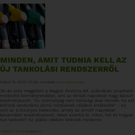
MINDEN, AMIT TUDNIA KELL AZ
ÚJ TANKOLÁSI RENDSZERRŐL
május 31, 2022 1:21 du.
Közzétette
admin
Hozzászólás
26-án este megjelent a Magyar Közlöny 88. számában olvasható
módosító kormányrendelet, ami az elmúlt napokban nagy káoszt
eredményezett. "Az üzemanyag nem hatósági áras termék, ha azt
külföldi rendszámú jármű töltésének céljából értékesítik" - ez
volt az a bizonyos bekezdés, amely az elmúlt napokban
kavarodást eredményezett. Akkor ezentúl ki, mikor, hol és hogyan
tud tankolni? Az alábbi cikkben kitérünk mindenre.
« Előző
1
2
3
4
5
Következő »