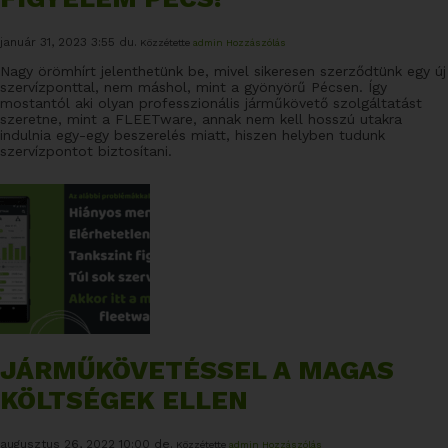
január 31, 2023 3:55 du.
Közzétette
admin
Hozzászólás
Nagy örömhírt jelenthetünk be, mivel sikeresen szerződtünk egy új
szervízponttal, nem máshol, mint a gyönyörű Pécsen. Így
mostantól aki olyan professzionális járműkövető szolgáltatást
szeretne, mint a FLEETware, annak nem kell hosszú utakra
indulnia egy-egy beszerelés miatt, hiszen helyben tudunk
szervízpontot biztosítani.
JÁRMŰKÖVETÉSSEL A MAGAS
KÖLTSÉGEK ELLEN
augusztus 26, 2022 10:00 de.
Közzétette
admin
Hozzászólás