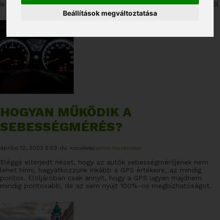
is ez, aztán pedig megkérdezzük, mit is gondol a járműkövetésről
Beállítások megváltoztatása
HOGYAN MŰKÖDIK A
SEBESSÉGMÉRÉS?
április 12, 2023 5:59 du.
Közzétette
admin
Hozzászólás
Eléggé elterjedt nézet, hogy az autók sebességmérőjének nem
lehet hinni, hagyatkozzunk inkább a GPS értékeire, az mindig
pontos. Elöljáróban csak annyit, hogy a GPS ugyan majdnem
mindig pontosabb, de az sem nyújt 100%-os megbízhatóságot.