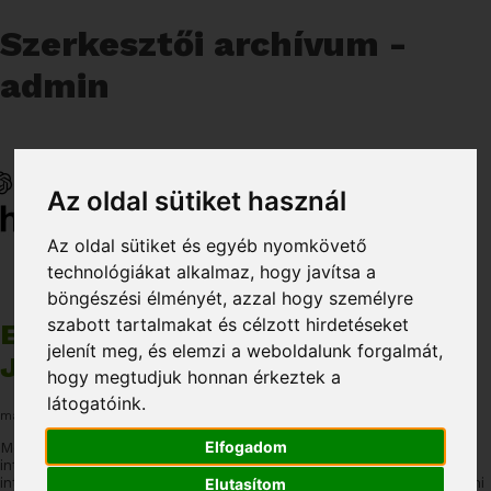
Szerkesztői archívum -
admin
Az oldal sütiket használ
Az oldal sütiket és egyéb nyomkövető
technológiákat alkalmaz, hogy javítsa a
böngészési élményét, azzal hogy személyre
szabott tartalmakat és célzott hirdetéseket
EZT MONDJA CHATGPT A
jelenít meg, és elemzi a weboldalunk forgalmát,
JÁRMŰKÖVETÉSRŐL
hogy megtudjuk honnan érkeztek a
látogatóink.
május 12, 2023 3:34 du.
Közzétette
admin
Hozzászólás
Elfogadom
Mostanában igazán felkapott téma lett a mesterséges
intelligencia, azon belül is a ChatGPT nevű mesterséges
intelligencia. Az alábbiakban megpróbáljuk összefoglalni, hogy mi
Elutasítom