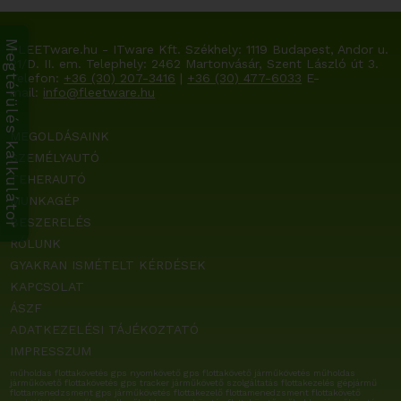
Megtérülés kalkulátor
FLEETware.hu - ITware Kft. Székhely:
1119 Budapest, Andor u.
21/D. II. em.
Telephely: 2462 Martonvásár, Szent László út 3.
Telefon:
+36 (30) 207-3416
|
+36 (30) 477-6033
E-
mail:
info@fleetware.hu
MEGOLDÁSAINK
SZEMÉLYAUTÓ
TEHERAUTÓ
MUNKAGÉP
BESZERELÉS
RÓLUNK
GYAKRAN ISMÉTELT KÉRDÉSEK
KAPCSOLAT
ÁSZF
ADATKEZELÉSI TÁJÉKOZTATÓ
IMPRESSZUM
műholdas flottakövetés gps nyomkövető gps flottakövető járműkövetés műholdas
járműkövető flottakövetés gps tracker járműkövető szolgáltatás flottakezelés gépjármű
flottamenedzsment gps járműkövetés flottakezelő flottamenedzsment flottakövető