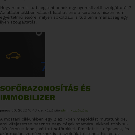
Hogy miben is tud segíteni önnek egy nyomkövető szolgáltatás?
Az alábbi cikkben választ kaphat erre a kérdésre, hiszen nem
egyértelmű elsőre, milyen sokoldalú is tud lenni manapság egy
ilyen szolgáltatás.
SOFŐRAZONOSÍTÁS ÉS
IMMOBILIZER
június 30, 2022 10:43 de.
Közzétette
admin
Hozzászólás
A mostani cikkünkben egy 2 az 1-ben megoldást mutatunk be,
ami kifejezetten hasznos nagy cégek számára, akiknél több 10-
100 jármű is lehet, váltott sofőrökkel. Emellett kis cégeknek, és
akár magánszemélyeknek is jó szolgálatot tehet, hiszen az