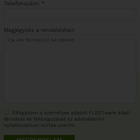
Telefonszám:
*
Megjegyzés a rendeléshez:
A
Elfogadom a személyes adatok FLEETware általi
tárolását és feldolgozását az adatvédelmi
d
nyilatkozatban leírtak szerint.
a
t
MEGRENDELEM