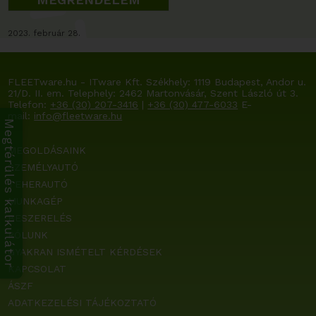
v
é
2023. február 28.
d
e
l
FLEETware.hu - ITware Kft. Székhely:
1119 Budapest, Andor u.
e
21/D. II. em.
Telephely: 2462 Martonvásár, Szent László út 3.
m
Telefon:
+36 (30) 207-3416
|
+36 (30) 477-6033
E-
*
mail:
info@fleetware.hu
Megtérülés kalkulátor
MEGOLDÁSAINK
SZEMÉLYAUTÓ
TEHERAUTÓ
MUNKAGÉP
BESZERELÉS
RÓLUNK
GYAKRAN ISMÉTELT KÉRDÉSEK
KAPCSOLAT
ÁSZF
ADATKEZELÉSI TÁJÉKOZTATÓ