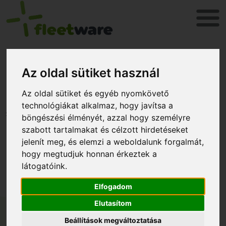
Kedvezményes lehetőség
Az oldal sütiket használ
motorosoknak!
Az oldal sütiket és egyéb nyomkövető
technológiákat alkalmaz, hogy javítsa a
2023. február 28.
böngészési élményét, azzal hogy személyre
szabott tartalmakat és célzott hirdetéseket
jelenít meg, és elemzi a weboldalunk forgalmát,
hogy megtudjuk honnan érkeztek a
látogatóink.
Elfogadom
Elutasítom
Beállítások megváltoztatása