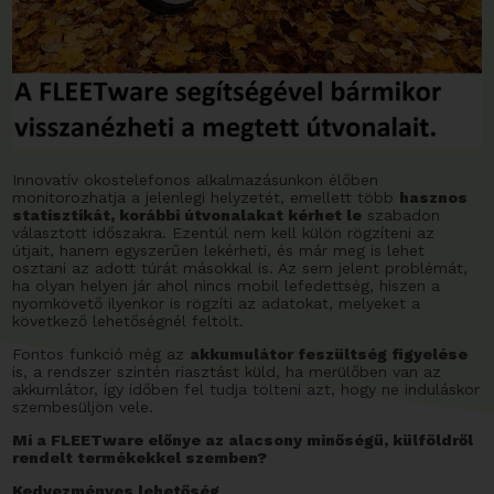
Innovatív okostelefonos alkalmazásunkon élőben
monitorozhatja a jelenlegi helyzetét, emellett több
hasznos
statisztikát, korábbi útvonalakat kérhet le
szabadon
választott időszakra. Ezentúl nem kell külön rögzíteni az
útjait, hanem egyszerűen lekérheti, és már meg is lehet
osztani az adott túrát másokkal is. Az sem jelent problémát,
ha olyan helyen jár ahol nincs mobil lefedettség, hiszen a
nyomkövető ilyenkor is rögzíti az adatokat, melyeket a
következő lehetőségnél feltölt.
Fontos funkció még az
akkumulátor feszültség figyelése
is, a rendszer szintén riasztást küld, ha merülőben van az
akkumlátor, így időben fel tudja tölteni azt, hogy ne induláskor
szembesüljön vele.
Mi a FLEETware előnye az alacsony minőségű, külföldről
rendelt termékekkel szemben?
Kedvezményes lehetőség