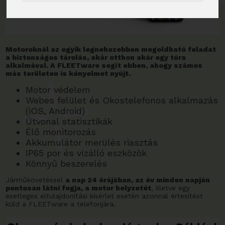
Motoroknál az egyik legnehezebben megoldható feladat
a biztonságos tárolás, akár otthon akár egy túra
alkalmával. A FLEETware segít ebben, ahogy számos
más területen is kényelmet nyújt.
Motor védelem
Webes felület és Okostelefonos alkalmazás
(iOS, Android)
Útvonal statisztikák
Élő monitorozás
Akkumulátor merülés riasztás
IP65 por és vízálló eszközök
Könnyű beszerelés
Járműkövetéssel
a nap 24 órájában, az év minden napján
pontosan látni fogja, a motor helyzetét
, illetve egy
esetleges eltulajdonítási kísérlet esetén azonnal értesítést
küld a FLEETware a telefonjára.