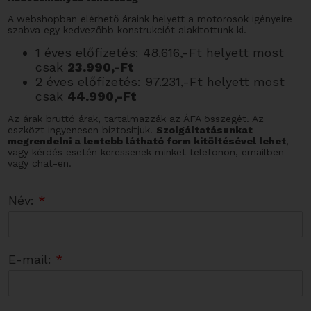
A webshopban elérhető áraink helyett a motorosok igényeire
szabva egy kedvezőbb konstrukciót alakítottunk ki.
1 éves előfizetés: 48.616,-Ft helyett most
csak
23.990,-Ft
2 éves előfizetés: 97.231,-Ft helyett most
csak
44.990,-Ft
Az árak bruttó árak, tartalmazzák az ÁFA összegét. Az
eszközt ingyenesen biztosítjuk.
Szolgáltatásunkat
megrendelni a lentebb látható form kitöltésével lehet
,
vagy kérdés esetén keressenek minket telefonon, emailben
vagy chat-en.
Név:
*
E-mail:
*