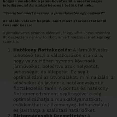
hogyan vélekedik a járműkövetésről a mesterséges
intelligencia! Az alábbi kérdést tettük fel neki:
”Szerinted miért hasznos a járműkövetés egy cégnek?”
Az alábbi választ kaptuk, amit most szerkesztetlenül
teszünk közzé:
A járműkövetés számos előnnyel jár egy vállalkozás számára.
Itt összegzem néhány fő okot, amiért hasznos lehet egy cég
számára:
Hatékony flottakezelés:
A járműkövetés
lehetővé teszi a vállalkozások számára,
hogy valós időben nyomon kövessék
járműveiket, beleértve azok helyzetét,
sebességét és állapotát. Ez segít
optimalizálni az útvonalakat, minimalizálni a
késéseket és javítani a hatékonyságot a
flottakezelés terén. A pontos és hatékony
flottamenedzsment segítségével a cég
optimalizálhatja a munkafolyamatokat,
csökkentheti az üzemanyag-felhasználást
és javíthatja a szállítási határidőket.
Biztonságosabb üzemeltetés:
A