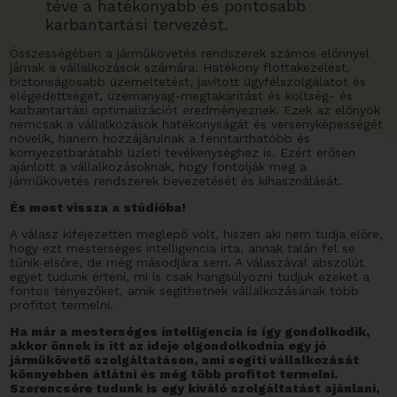
téve a hatékonyabb és pontosabb
karbantartási tervezést.
Összességében a járműkövetés rendszerek számos előnnyel
járnak a vállalkozások számára. Hatékony flottakezelést,
biztonságosabb üzemeltetést, javított ügyfélszolgálatot és
elégedettséget, üzemanyag-megtakarítást és költség- és
karbantartási optimalizációt eredményeznek. Ezek az előnyök
nemcsak a vállalkozások hatékonyságát és versenyképességét
növelik, hanem hozzájárulnak a fenntarthatóbb és
környezetbarátabb üzleti tevékenységhez is. Ezért erősen
ajánlott a vállalkozásoknak, hogy fontolják meg a
járműkövetés rendszerek bevezetését és kihasználását.
És most vissza a stúdióba!
A válasz kifejezetten meglepő volt, hiszen aki nem tudja előre,
hogy ezt mesterséges intelligencia írta, annak talán fel se
tűnik elsőre, de még másodjára sem. A válaszával abszolút
egyet tudunk érteni, mi is csak hangsúlyozni tudjuk ezeket a
fontos tényezőket, amik segíthetnek vállalkozásának több
profitot termelni.
Ha már a mesterséges intelligencia is így gondolkodik,
akkor önnek is itt az ideje elgondolkodnia egy jó
járműkövető szolgáltatáson, ami segíti vállalkozását
könnyebben átlátni és még több profitot termelni.
Szerencsére tudunk is egy kiváló szolgáltatást ajánlani,