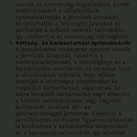
vannak az üzemanyag-fogyasztásra. Ennek
eredményeként a vállalkozások
optimalizálhatják a járművek útvonalát,
korlátozhatják a felesleges járatokat és
javíthatják a sofőrök vezetési technikáját,
így csökkentve az üzemanyag-költségeket.
Költség- és karbantartási optimalizáció:
A járműkövetés rendszerek nyomon követik
a járművek állapotát, beleértve a
motorparamétereket, a szervizigényt és a
karbantartási ütemtervet. Ez lehetővé teszi
a vállalkozások számára, hogy időben
észleljék a lehetséges problémákat és
megelőző karbantartást végezzenek. Az
előre tervezett karbantartás segít elkerülni
a hirtelen lerobbanásokat vagy nagyobb
javításokat, amelyek idő- és
pénzveszteséggel járhatnak. Ezenkívül a
járműkövetés rendszerei figyelmeztetéseket
is küldhetnek a karbantartási időpontokról
és a szervizintervallumokról, így lehetővé