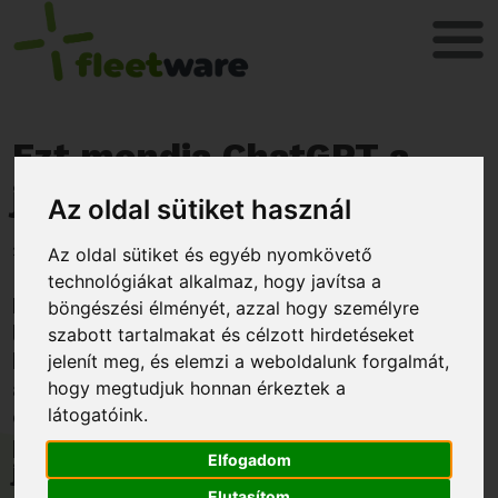
Ezt mondja ChatGPT a
járműkövetésről
Az oldal sütiket használ
2023. május 12.
Az oldal sütiket és egyéb nyomkövető
technológiákat alkalmaz, hogy javítsa a
Mostanában igazán felkapott téma
böngészési élményét, azzal hogy személyre
lett a mesterséges intelligencia, azon
szabott tartalmakat és célzott hirdetéseket
belül is a
ChatGPT
nevű AI. Az
jelenít meg, és elemzi a weboldalunk forgalmát,
alábbiakban megpróbáljuk
hogy megtudjuk honnan érkeztek a
összefoglalni, hogy mi is ez, aztán
látogatóink.
pedig megkérdezzük, mit is gondol a
Elfogadom
járműkövetésről:
Elutasítom