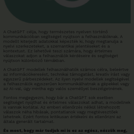
A ChatGPT célja, hogy természetes nyelven történő
kommunikációban segítséget nyújtson a felhasználóknak. A
modellt kiterjedt adatokkal képezték ki, hogy megtanulja a
nyelvi szerkezeteket, a szemantikai jelentéseket és a
kontextust. Ez lehetővé teszi számára, hogy értelmes
válaszokat adjon a felhasználók kérdéseire és segítséget
nyújtson különböző témákban.
A ChatGPT modellek felhasználhatók számos célra, beleértve
az információkeresést, technikai támogatást, kreatív írást vagy
egyszerű párbeszédeket. Az ilyen nyelvi modellek segítségével
a felhasználók egyszerűen kommunikálhatnak a gépekkel vagy
az AI-val, úgy mintha egy valós személlyel beszélgetnének.
Fontos megjegyezni, hogy bár a ChatGPT sok esetben
segítséget nyújthat és értelmes válaszokat adhat, a modellnek
is vannak korlátai. Az emberi ellenőrzés nélkül létrehozott
válaszok néha hibásak, pontatlanok vagy megtévesztőek
lehetnek. Ezért fontos kritikusan értékelni és ellenőrizni az
általa generált tartalmat.
És most, hogy már tudjuk mi is ez az egész, nézzük meg,