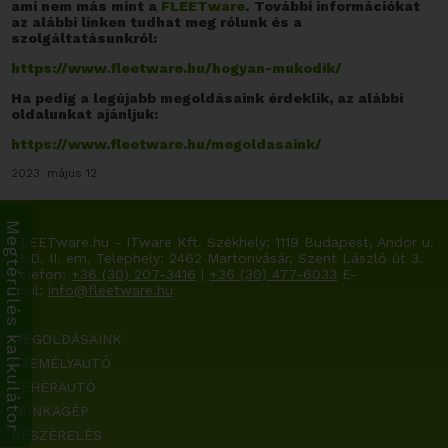
ami nem más mint a
FLEETware
.
További információkat
az alábbi linken tudhat meg rólunk és a
szolgáltatásunkról:
https://www.fleetware.hu/hogyan-mukodik/
Ha pedig a legújabb megoldásaink érdeklik, az alábbi
oldalunkat ajánljuk:
https://www.fleetware.hu/megoldasaink/
2023. május 12.
Megtérülés kalkulátor
FLEETware.hu - ITware Kft. Székhely:
1119 Budapest, Andor u.
21/D. II. em.
Telephely: 2462 Martonvásár, Szent László út 3.
Telefon:
+36 (30) 207-3416
|
+36 (30) 477-6033
E-
mail:
info@fleetware.hu
MEGOLDÁSAINK
SZEMÉLYAUTÓ
TEHERAUTÓ
MUNKAGÉP
BESZERELÉS