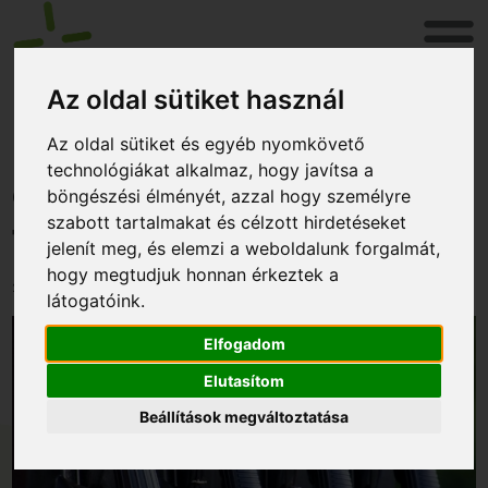
Az oldal sütiket használ
Hétfőtől a 95-ös benzin
Az oldal sütiket és egyéb nyomkövető
technológiákat alkalmaz, hogy javítsa a
és a gázolaj ára is 480
böngészési élményét, azzal hogy személyre
szabott tartalmakat és célzott hirdetéseket
forint lesz!
jelenít meg, és elemzi a weboldalunk forgalmát,
hogy megtudjuk honnan érkeztek a
2021. november 11.
látogatóink.
Elfogadom
Elutasítom
Beállítások megváltoztatása