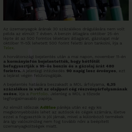
Az üzemanyagok árának 30 százalékos drágulására nem volt
példa az elmúlt 7 évben. A benzin átlagára október 25-én
lépte át az 500 forintos lélektani átlagárat, gázolajat már
október 11-től lehetett 500 forint feletti áron tankolni, írja a
Telex
.
A horvátországi bejelentés után a mai napon, november 11-én
a kormányinfón bejelentették, hogy hétfőtől
befagyasztják a 95-ös benzin és a gázolaj árát 480
forintra.
A jelenlegi intézkedés
90 napig lesz érvényes
, ezt
a lejárat végén felülvizsgálják.
A bejelentés hatására beszakadt a MOL árfolyama,
6,35
százalékos is volt az olajipari cég részvényárfolyamának
esése
, írja a
Portfolio
. Jelenleg a MOL a tőzsde
legforgalmasabb papírja.
Az elmúlt időszak
AdBlue
pánikja után ez egy kis
megkönnyebbülés lehet az autósok és cégek számára, illetve
ezzel a fogyasztók is jól járnak, mivel a különböző termékek
ára így valószínűleg nem fog tovább nőni a beépített
üzemanyagköltségek miatt.