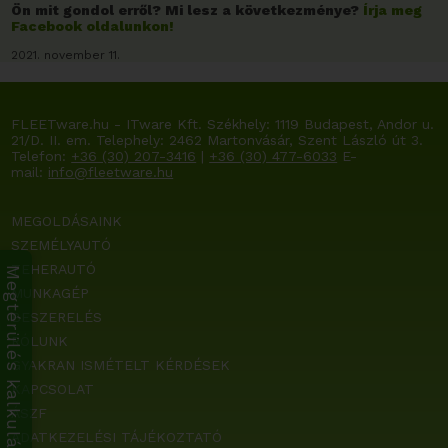
Ön mit gondol erről? Mi lesz a következménye?
Írja meg
Facebook oldalunkon!
2021. november 11.
FLEETware.hu - ITware Kft. Székhely:
1119 Budapest, Andor u.
21/D. II. em.
Telephely: 2462 Martonvásár, Szent László út 3.
Telefon:
+36 (30) 207-3416
|
+36 (30) 477-6033
E-
mail:
info@fleetware.hu
MEGOLDÁSAINK
SZEMÉLYAUTÓ
TEHERAUTÓ
Megtérülés kalkulátor
MUNKAGÉP
BESZERELÉS
RÓLUNK
GYAKRAN ISMÉTELT KÉRDÉSEK
KAPCSOLAT
ÁSZF
ADATKEZELÉSI TÁJÉKOZTATÓ