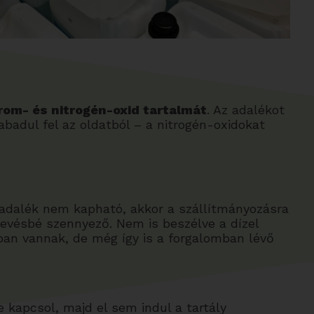
orom- és nitrogén-oxid tartalmát
. Az adalékot
badul fel az oldatból – a nitrogén-oxidokat
 adalék nem kapható, akkor a szállítmányozásra
kevésbé szennyező. Nem is beszélve a dízel
an vannak, de még így is a forgalomban lévő
 kapcsol, majd el sem indul a tartály