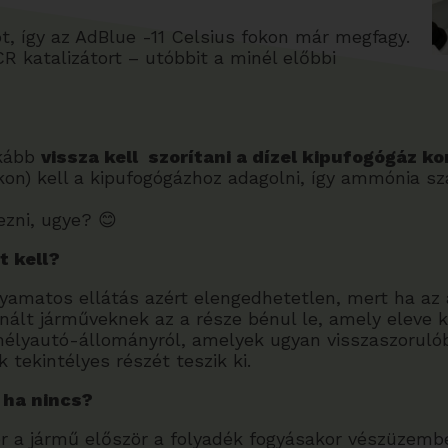
t, így az AdBlue -11 Celsius fokon már megfagy.
R katalizátort – utóbbit a minél előbbi
nkább
vissza kell szorítani a dízel kipufogógáz k
n) kell a kipufogógázhoz adagolni, így ammónia sza
ezni, ugye? 😊
t kell?
lyamatos ellátás azért elengedhetetlen, mert ha az
nált járműveknek az a része bénul le, amely eleve 
élyautó-állományról, amelyek ugyan visszaszorulób
k tekintélyes részét teszik ki.
ha nincs?
r a jármű először a folyadék fogyásakor vészüzembe