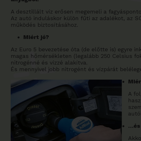
A desztillált víz erősen megemeli a fagyásponto
Az autó induláskor külön fűti az adalékot, az SC
működés biztosításához.
Miért jó?
Az Euro 5 bevezetése óta (de előtte is) egyre i
magas hőmérsékleten (legalább 250 Celsius foko
nitrogénné és vízzé alakítva.
És mennyivel jobb nitrogént és vízpárát beléleg
Miér
A fo
hasz
szem
autó
…és 
Akko