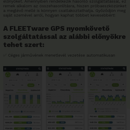
előnyöket. Amennyiben rendelkezik hasonló szolgáltatással, ez
remek alkalom az összehasonlításra, hiszen próbaeszközünket
a meglévő mellé is könnyen csatlakoztathatja. Győződjön meg
saját szemével arról, hogyan kaphat többet kevesebbért!
A FLEETware GPS nyomkövető
szolgáltatással az alábbi előnyökre
tehet szert:
✅ Céges járművének menetlevél vezetése automatikusan