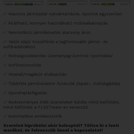
✅ Hasznos járműadat nyilvántartások, riportok egyszerűen
✅ Átlátható, könnyen használható mobilalkalmazás
✅ Nemzetközi járműkövetés alacsony áron
✅
Valós idejű hozzáférés
a legfontosabb jármű- és
sofőradatokhoz
✅ Költségcsökkentés
üzemanyag-kontroll riportokkal
✅ Sofőrazonosítás
✅ Hivatali/magánút elválasztás
✅ Többféle járművédelmi
funkciók (lopás-, indításgátlás)
✅ Gyorshajtásfigyelés
✅ Kedvezményes SMS üzeneteket küldés mind belföldre,
mind külföldre a FLEETware-en keresztül
✅ Automatikus emlékeztetők
Szeretné kipróbálni akár holnaptól? Töltse ki a lenti
mezőket, és felvesszük önnel a kapcsolatot!