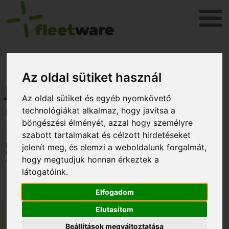
Próbálja ki ingyen
Az oldal sütiket használ
járműkövető
Az oldal sütiket és egyéb nyomkövető
szolgáltatásunkat!
technológiákat alkalmaz, hogy javítsa a
böngészési élményét, azzal hogy személyre
szabott tartalmakat és célzott hirdetéseket
Nyomkövető rendszerünkkel valós időben is láthatja járművei
pillanatnyi helyzetét! Tegyen próbát a FLEETware-rel és
jelenít meg, és elemzi a weboldalunk forgalmát,
nézze meg hogyan könnyíti meg mindennapjait
hogy megtudjuk honnan érkeztek a
szolgáltatásunk!
látogatóink.
Elfogadom
Elutasítom
Beállítások megváltoztatása