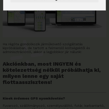
Ha régóta gondolkozik járműkövető szolgáltatás
kipróbálásban, de tartott a felmerülő költségektől és
adminisztrációtól, akkor a legjobbkor jár nálunk!
Akciónkban, most
INGYEN és
kötelezettség nélkül próbálhatja ki,
milyen lenne egy saját
flottaasszisztens!
Kinek érdemes GPS nyomkövetés?
Fuvarozó, szállítmányozó, személyszállító, futár, karbantartó,