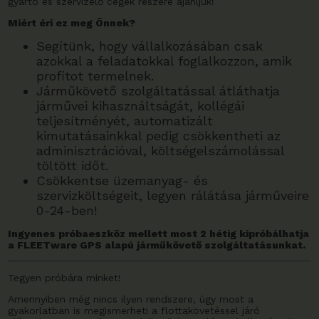
gyártó és szervizelő cégek részére ajánljuk!
Miért éri ez meg Önnek?
Segítünk, hogy vállalkozásában csak
azokkal a feladatokkal foglalkozzon, amik
profitot termelnek.
Járműkövető szolgáltatással átláthatja
járművei kihasználtságát, kollégái
teljesítményét, automatizált
kimutatásainkkal pedig csökkentheti az
adminisztrációval, költségelszámolással
töltött időt.
Csökkentse üzemanyag- és
szervizköltségeit, legyen rálátása járműveire
0-24-ben!
Ingyenes próbaeszköz mellett most 2 hétig kipróbálhatja
a FLEETware GPS alapú járműkövető szolgáltatásunkat.
Tegyen próbára minket!
Amennyiben még nincs ilyen rendszere, úgy most a
gyakorlatban is megismerheti a flottakövetéssel járó