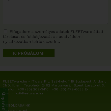
A
Elfogadom a személyes adatok FLEETware általi
tárolását és feldolgozását az adatvédelmi
d
nyilatkozatban leírtak szerint.
a
t
KIPRÓBÁLOM!
v
é
d
e
l
FLEETware.hu - ITware Kft. Székhely:
1119 Budapest, Andor u.
e
21/D. II. em.
Telephely: 2462 Martonvásár, Szent László út 3.
m
Telefon:
+36 (30) 207-3416
|
+36 (30) 477-6033
E-
mail:
info@fleetware.hu
*
MEGOLDÁSAINK