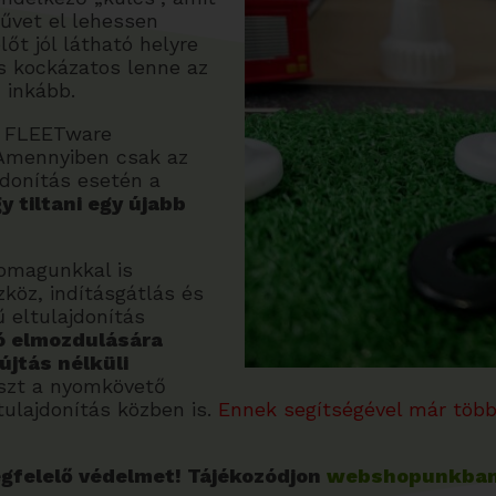
művet el lehessen
lőt jól látható helyre
és kockázatos lenne az
 inkább.
a FLEETware
 Amennyiben csak az
jdonítás esetén a
gy tiltani egy újabb
somagunkkal is
köz, indításgátlás és
 eltulajdonítás
tó elmozdulására
újtás nélküli
észt a nyomkövető
tulajdonítás közben is.
Ennek segítségével már több 
egfelelő védelmet! Tájékozódjon
webshopunkba