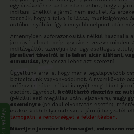
egy érzékelőhöz kell érinteni ahhoz, hogy a jár
indítani. Enélkül a jármű nem indul el. Az érzéke
tesszük, hogy a tolvaj is lássa, munkaigényes 
autóhoz nyúlnia, így könnyebb célpont után néz
Amennyiben sofőrazonosítás nélkül használja 
járművédelmet, még úgy sincs veszve minden.
indításgátlót szereljük be, úgy esetleges eltula
járművet távolról is le lehet akár állítani, va
elindulást,
így vissza lehet azt szerezni.
Ügyeltünk arra is, hogy már a legalapvetőbb c
biztosítsunk vagyonvédelmet. A nyomkövető esz
sofőrazonosítás nélkül is nyújt megoldást jármű
esetére. Egyrészt,
beállítható riasztás az au
(például esti megállás után, éjszakára),
vagy gy
eseményre
(például elvontatás esetén), másr
eszköz küldi folyamatosan a jármű helyzetét el
támogatni a rendőrséget a felderítésben.
Növelje a járműve biztonságát, válasszon m