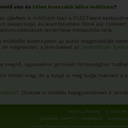
övető van és
télen hosszabb időre leállítom
?
z újévben is indítható lesz a FLEETware eszközeivel!
 lekapcsolja, és áramfelvétele 10mA alá csökken! 
ó akkumulátorának lemerítése hónapokba telik.
s működik! Amennyiben az autót megpróbálják beindít
n ön megrendeli, a járműveket az
immobilizer funkc
a megnő, ugyanakkor járművét biztonságban tudhatja
ót kíméli meg, de a tulajt is meg tudja menteni a 
tésről?
Olvassa el további bejegyzéseinket a témá
MEGOLDÁSAINK
SZEMÉLYA
GYAKRAN ISMÉTELT KÉRDÉSEK
KAPCSOL
műholdas flottakövetés gps nyomkövető gps flottakövető járműkövetés 