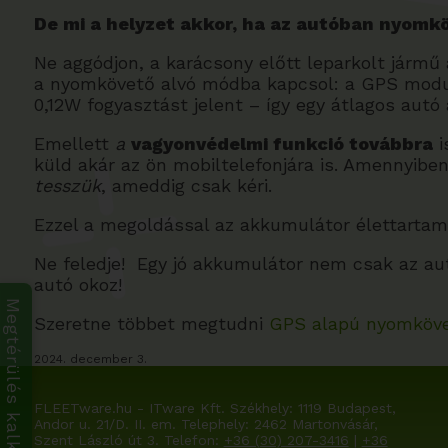
De mi a helyzet akkor, ha az autóban nyomk
Ne aggódjon, a karácsony előtt leparkolt jármű a
a nyomkövető alvó módba kapcsol: a GPS modult
0,12W fogyasztást jelent – így egy átlagos aut
Emellett
a
vagyonvédelmi funkció továbbra
i
küld akár az ön mobiltelefonjára is. Amennyibe
tesszük
, ameddig csak kéri.
Ezzel a megoldással az akkumulátor élettartam
Ne feledje! Egy jó akkumulátor nem csak az aut
autó okoz!
Megtérülés kalkulátor
Szeretne többet megtudni
GPS alapú nyomköve
2024. december 3.
FLEETware.hu - ITware Kft. Székhely:
1119 Budapest,
Andor u. 21/D. II. em.
Telephely: 2462 Martonvásár,
Szent László út 3. Telefon:
+36 (30) 207-3416
|
+36