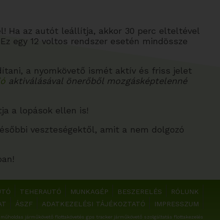
 Ha az autót leállítja, akkor 30 perc elteltével
Ez egy 12 voltos rendszer esetén mindössze
ani, a nyomkövető ismét aktív és friss jelet
ió
aktiválásával önerőből mozgásképtelenné
 a lopások ellen is!
későbbi veszteségektől, amit a nem dolgozó
ban!
UTÓ
TEHERAUTÓ
MUNKAGÉP
BESZERELÉS
RÓLUNK
AT
ÁSZF
ADATKEZELÉSI TÁJÉKOZTATÓ
IMPRESSZUM
műholdas járműkövető flottakövetés gps tracker járműkövető szolgáltatás flottakezelés