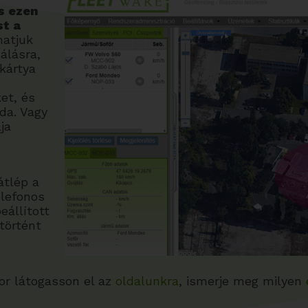
s ezen
st a
hatjuk
álásra,
kártya
et, és
da. Vagy
ja
átlép a
elefonos
eállított
történt
kor látogasson el az
oldalunkra
, ismerje meg milyen