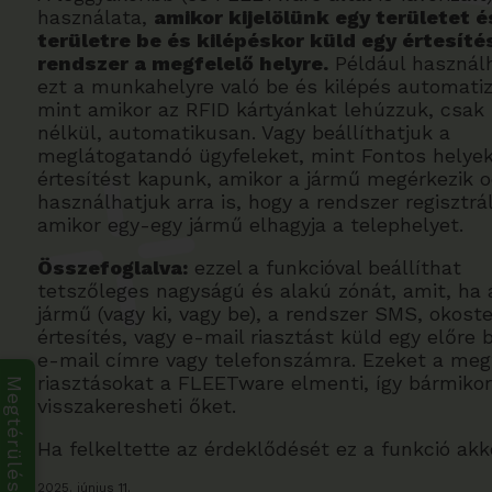
használata,
amikor kijelölünk egy területet é
területre be és kilépéskor küld egy értesíté
rendszer a megfelelő helyre.
Például használ
ezt a munkahelyre való be és kilépés automatiz
mint amikor az RFID kártyánkat lehúzzuk, csak 
nélkül, automatikusan. Vagy beállíthatjuk a
meglátogatandó ügyfeleket, mint Fontos helyek
értesítést kapunk, amikor a jármű megérkezik o
használhatjuk arra is, hogy a rendszer regisztrál
amikor egy-egy jármű elhagyja a telephelyet.
Összefoglalva:
ezzel a funkcióval beállíthat
tetszőleges nagyságú és alakú zónát, amit, ha 
jármű (vagy ki, vagy be), a rendszer SMS, okost
értesítés, vagy e-mail riasztást küld egy előre b
e-mail címre vagy telefonszámra. Ezeket a meg
riasztásokat a FLEETware elmenti, így bármikor
Megtérülés kalkulátor
visszakeresheti őket.
Ha felkeltette az érdeklődését ez a funkció ak
2025. június 11.