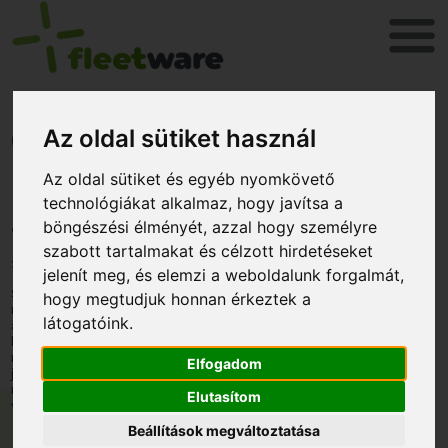
GPS nyomkövető valóban
Az oldal sütiket használ
megakadályozza a
Az oldal sütiket és egyéb nyomkövető
technológiákat alkalmaz, hogy javítsa a
gépjármű lopását?
böngészési élményét, azzal hogy személyre
szabott tartalmakat és célzott hirdetéseket
2019. augusztus 10.
jelenít meg, és elemzi a weboldalunk forgalmát,
Számos cég hirdet olyan ajánlatot, mely szerint GPS alapú
hogy megtudjuk honnan érkeztek a
nyomkövetővel megakadályozható a gépjármű ellopása. Az
látogatóink.
autótolvajok felkészültsége ma már ott tart, hogy egy ilyen
kijelentés nem állja meg a helyét, de az biztos, hogy egy GPS
nyomkövető elhelyezésével nagyobb biztonságban tudhatja
Elfogadom
járművét az illetéktelenekkel szemben. Ha pedig mégis
megtörtént a baj, több esélye van arra, hogy épségben
Elutasítom
visszakerüljön Önhöz autója.
Beállítások megváltoztatása
FLEETware szolgáltatásunk