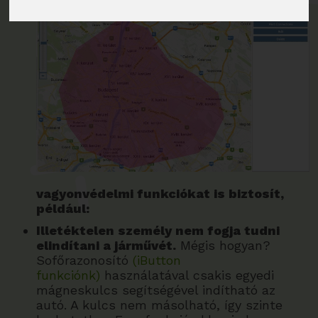
vagyonvédelmi funkciókat is biztosít,
például:
Illetéktelen személy nem fogja tudni
elindítani a járművét.
Mégis hogyan?
Sofőrazonosító
(iButton
funkciónk)
használatával csakis egyedi
mágneskulcs segítségével indítható az
autó. A kulcs nem másolható, így szinte