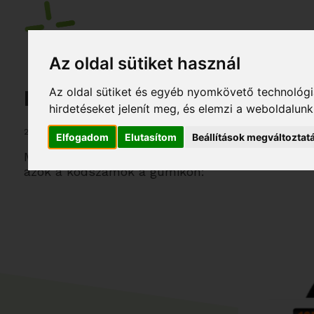
Az oldal sütiket használ
Az oldal sütiket és egyéb nyomkövető technológiá
Érdekességek a gumiabro
hirdetéseket jelenít meg, és elemzi a weboldalun
2024. május 9.
Elfogadom
Elutasítom
Beállítások megváltoztat
Manapság már szinte bárhol vehetünk járművünkr
azok a kódszámok a gumikon: