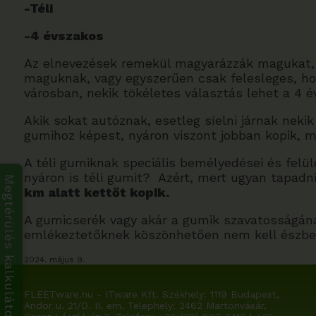
-Téli
-4 évszakos
Az elnevezések remekül magyarázzák magukat, 
maguknak, vagy egyszerűen csak felesleges, hogy
városban, nekik tökéletes választás lehet a 4 
Akik sokat autóznak, esetleg síelni járnak nek
gumihoz képest, nyáron viszont jobban kopik, m
A téli gumiknak speciális bemélyedései és felül
nyáron is téli gumit? Azért, mert ugyan tapadn
Megtérülés kalkulátor
km alatt kettőt kopik.
A gumicserék vagy akár a gumik szavatosságána
emlékeztetőknek köszönhetően nem kell észben t
2024. május 9.
FLEETware.hu - ITware Kft. Székhely:
1119 Budapest,
Andor u. 21/D. II. em.
Telephely: 2462 Martonvásár,