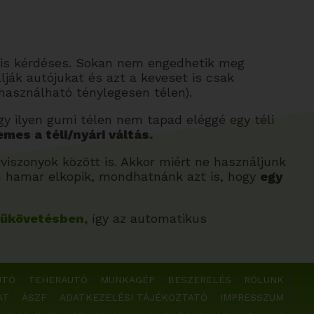
 is kérdéses. Sokan nem engedhetik meg
lják autójukat és azt a keveset is csak
 használható ténylegesen télen).
y ilyen gumi télen nem tapad eléggé egy téli
mes a téli/nyári váltás.
viszonyok között is. Akkor miért ne használjunk
on hamar elkopik, mondhatnánk azt is, hogy
egy
műkövetésben,
így az automatikus
UTÓ
TEHERAUTÓ
MUNKAGÉP
BESZERELÉS
RÓLUNK
AT
ÁSZF
ADATKEZELÉSI TÁJÉKOZTATÓ
IMPRESSZUM