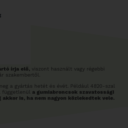
rtó írja elő,
viszont használt vagy régebbi
ár szakembertől.
eg a gyártás hetét és évét. Például 4820-szal
l függetlenül
a gumiabroncsok szavatossági
 akkor is, ha nem nagyon közlekedtek vele.