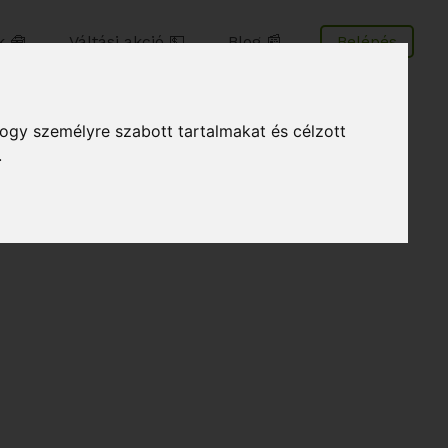
 🧰
Váltási akció 💵
Blog 📰
Belépés
hogy személyre szabott tartalmakat és célzott
.
r is egy kis áttekintés, hogy mik jelentenek