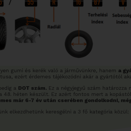
ilyen gumi és kerék való a járművünkre, hanem
a gyá
usa, ezért érdemes tájékozódni akár a gyártótól ak
pedig a
DOT szám.
Ez a négyjegyű szám határozza m
a 48. héten készült. Ez azért fontos mert a kopástó
demes már 6-7 év után cserében gondolkodni, még
nk elkezdhetünk keresgélni a 3 fő kategória közül: