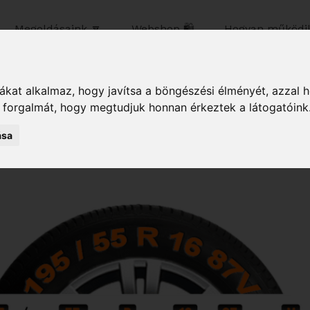
Megoldásaink 🔽
Webshop 🛍️
Hogyan működik
kat alkalmaz, hogy javítsa a böngészési élményét, azzal 
ncsokról
k forgalmát, hogy megtudjuk honnan érkeztek a látogatóink
ása
e gumit, de nem mindegy milyet választunk. Előszö