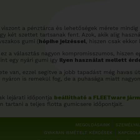
viszont a pénztárca és lehetőségek mérete mindig
 két szettet tartsanak fent. Azok, akik alig haszná
évszakos gumi (
hópihe jelzéssel
, hiszen csak ekkor
ik ez a választás nagyon kompromisszumos, hiszen eg
int egy nyári gumi így
ilyen használat mellett érde
ete van, ezzel segítve a jobb tapadást még havas út
i nyáron is remekül fog, de a puhasága miatt nagy
k lejárati időpontja
beállítható a FLEETware jár
artani a teljes flotta gumicsere időpontjait.
MEGOLDÁSAINK
SZEMÉLYA
GYAKRAN ISMÉTELT KÉRDÉSEK
KAPCSOL