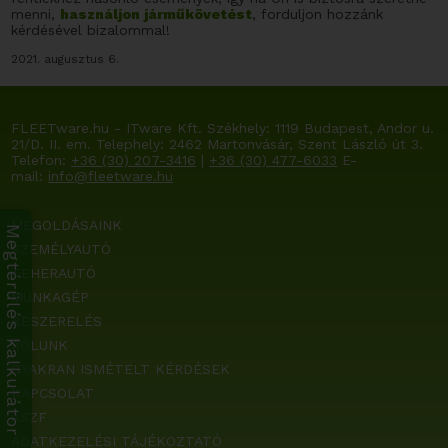
menni,
használjon járműkövetést
, forduljon hozzánk
kérdésével bizalommal!
2021. augusztus 6.
FLEETware.hu - ITware Kft. Székhely:
1119 Budapest, Andor u.
21/D. II. em.
Telephely: 2462 Martonvásár, Szent László út 3.
Telefon:
+36 (30) 207-3416
|
+36 (30) 477-6033
E-
mail:
info@fleetware.hu
MEGOLDÁSAINK
Megtérülés kalkulátor
SZEMÉLYAUTÓ
TEHERAUTÓ
MUNKAGÉP
BESZERELÉS
RÓLUNK
GYAKRAN ISMÉTELT KÉRDÉSEK
KAPCSOLAT
ÁSZF
ADATKEZELÉSI TÁJÉKOZTATÓ