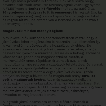
akár egy másik járműbe is töltenek. Sok kicsi sokra megy,
havonta akár több száz liter üzemanyagnak veszik így nyoma.
A FLEETware a
tankszint figyelés
mellett az autó által
ténylegesen elfogyasztott üzemanyagot
is regisztrálja, így
akár hó végén elég megnézni a bejövő üzemanyagszámlákat
és rögtön látszik, ha eltérés van a bemenő és az elhasznált
üzemanyag között.
Magánutak minden mennyiségben:
A munkavállalók sokszor alapértelmezettnek veszik, hogy a
járműveket lehet magánutakra is használni. Ez jellemzően így
is van rendjén, a cégvezetők is hozzájárulnak ehhez. De
számos esetben a szabályok nincsenek lefektetve, s míg a
cégvezetők ilyenkor a munkába járásra és a hétvégi szokásos
vásárlásokra gondolnak magánhasználat esetén, a
munkavállalók ennél tágabban értelmezik azt. Ennek
megoldása természetesen a szabályok lefektetése. De vannak
kirívó esetek, egyik ügyfelünk sofőrje minden második
hétvégén külföldre ment a céges járművel és ami igazán
aránytalan, hogy a hivatalos és magánutak arány
80%-os
volt a magánutak javára.
Azt még szabályok nélkül is
beláthatjuk, hogy munkaeszköznél a munkára való használat
legyen az elsődleges. A FLEETware segítségével akár egy kávé
mellett áttekintheti a teljes flotta futásteljesítményét,
hivatalos és magánutakra bontva.
A legtöbb jármű használata esetén előfordulhatnak a
fentiekhez hasonló események, így ha Ön is biztosra szeretne