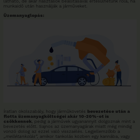
látható, de akár riasztások beállításával értesülhetünk róla, ha
munkaidő után használják a járműveket.
Üzemanyaglopás:
Íratlan ökölszabály, hogy járműkövetés
bevezetése után a
flotta üzemanyagköltségei akár 10-20%-ot is
csökkennek
, pedig a járművek ugyanannyit dolgoznak mint a
bevezetés előtt. Sajnos az üzemanyagárak miatt még mindig
vonzó dolog az ezzel való visszaélés. Legjellemzőbb a
„mellétankolás”
, amikor tankolás közben egy kannába, vagy