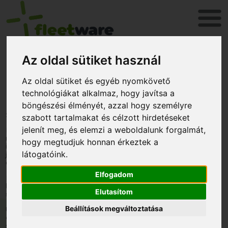
Az oldal sütiket használ
Milyen problémákat old
Az oldal sütiket és egyéb nyomkövető
meg egy jó járműkövető?
technológiákat alkalmaz, hogy javítsa a
böngészési élményét, azzal hogy személyre
2021. augusztus 6.
szabott tartalmakat és célzott hirdetéseket
jelenít meg, és elemzi a weboldalunk forgalmát,
Már kisebb flották esetén is, ahol a cégvezetők is jobban
rálátnak a járművek és sofőrök munkájára rengeteg, akár nem
hogy megtudjuk honnan érkeztek a
is szándékos, rejtett visszaélés történhet. Sok be nem
látogatóink.
jelentett magánút, gyorshajtás, többlet fogyasztás,
esetenként fekete fuvarok, üzemanyag visszaélés.
Elfogadom
Ezeket már egy
alapvető járműkövetési funkcionalitással
ki lehet szűrni, ráadásul automatikusan
vagy pár riport
Elutasítom
segítségével.
Beállítások megváltoztatása
Ügyfélkörünkben felmérést végeztünk, kértük őket, hogy
osszák meg velünk azokat az eseteket, amikor a FLEETware
segített felgöngyölíteni valamilyen visszaélést vagy felderített