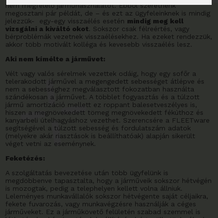
nem megfelelő járműhasználatot. Ebből szeretnénk
megosztani pár példát, de – és ezt az ügyfeleinknek is mindig
jelezzük- egy-egy visszaélés esetén
mindig meg kell
vizsgálni a kiváltó okot
. Sokszor csak félreértés, vagy
bérproblémák vezetnek visszaélésekhez. Ha ezeket rendezzük,
akkor több motivált kolléga és kevesebb visszaélés lesz.
Aki nem kímélte a járművet:
Vélt vagy valós sérelmek vezettek odáig, hogy egy sofőr a
telerakodott járművel a megengedett sebességet átlépve és
nem a sebességhez megválasztott fokozatban használta
szándékosan a járművet. A többlet fogyasztás és a túlzott
jármű amortizáció mellett ez roppant balesetveszélyes is,
hiszen a megnövekedett tömeg megnövekedett fékúthoz és
kanyarbeli útelhagyáshoz vezethet. Szerencsére a FLEETware
segítségével a túlzott sebesség és fordulatszám adatok
(melyekre akár riasztások is beállíthatóak) alapján sikerült
véget vetni az eseménynek.
Feketézés:
A szolgáltatás bevezetése után több ügyfelünk is
megdöbbenve tapasztalta, hogy a járműveik sokszor hétvégén
is mozogtak, pedig a telephelyen kellett volna állniuk.
Leleményes munkavállalók sokszor hétvégente saját céljaikra,
fekete fuvarozás, vagy munkavégzésre használják a céges
járműveket. Ez a járműkövető felületén szabad szemmel is